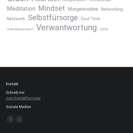
Mindset
Meditation
Morgenroutine
Networking
Selbstfürsorge
Netzwerk
Soul Time
Verwantwortung
Unterbewusstsein
Zufall
Kontakt
Schreib mir:
zum Kontaktformular
Soziale Medien
Finden Sie uns auf: