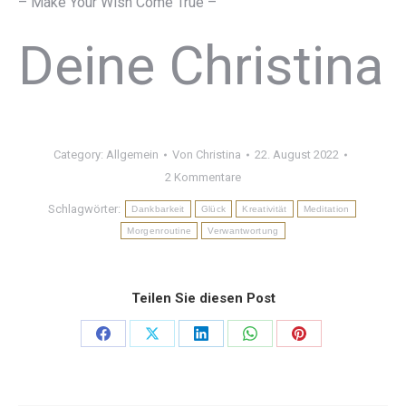
– Make Your Wish Come True –
Deine Christina
Category:
Allgemein
Von
Christina
22. August 2022
2 Kommentare
Schlagwörter:
Dankbarkeit
Glück
Kreativität
Meditation
Morgenroutine
Verwantwortung
Teilen Sie diesen Post