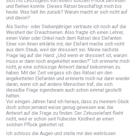
sich mit Leichtigkeit von einem solchen Pflock befreiten
und fliehen konnte. Dieses Rätsel beschäftigt mich bis
heute. Was hält ihn zurück? Warum macht er sich nicht auf
und davon?
Als Sechs- oder Siebenjähriger vertraute ich noch auf die
Weisheit der Erwachsenen. Also fragte ich einen Lehrer,
einen Vater oder Onkel nach dem Rätsel des Elefanten.
Einer von ihnen erklärte mir, der Elefant mache sich nicht
aus dem Staub, weil der dressiert sei. Meine nächste
Frage lag auf der Hand: „Und wenn er dressiert ist, warum
muss er dann noch angekettet werden?“ Ich erinnerte mich
nicht, je eine schlüssige Antwort darauf bekommen zu
haben. Mit der Zeit vergass ich das Rätsel um den
angeketteten Elefanten und erinnerte mich nur dann wieder
daran, wenn ich auf andere Menschen traf, die sich
dieselbe Frage irgendwann auch schon einmal gestellt
hatten.
Vor einigen Jahren fand ich heraus, dass zu meinem Glück
doch schon jemand weise genug gewesen war, die
Antwort auf die Frage zu finden: Der Zirkuselefant flieht
nicht, weil er schon seit frühester Kindheit an einen
solchen Pflock gekettet ist.
Ich schloss die Augen und stelle mir den wehrlosen