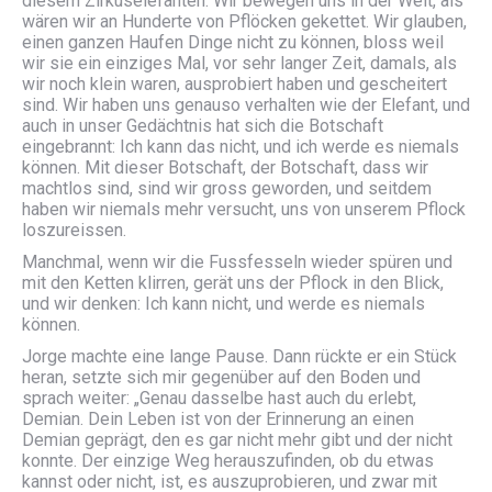
diesem Zirkuselefanten: Wir bewegen uns in der Welt, als
wären wir an Hunderte von Pflöcken gekettet. Wir glauben,
einen ganzen Haufen Dinge nicht zu können, bloss weil
wir sie ein einziges Mal, vor sehr langer Zeit, damals, als
wir noch klein waren, ausprobiert haben und gescheitert
sind. Wir haben uns genauso verhalten wie der Elefant, und
auch in unser Gedächtnis hat sich die Botschaft
eingebrannt: Ich kann das nicht, und ich werde es niemals
können. Mit dieser Botschaft, der Botschaft, dass wir
machtlos sind, sind wir gross geworden, und seitdem
haben wir niemals mehr versucht, uns von unserem Pflock
loszureissen.
Manchmal, wenn wir die Fussfesseln wieder spüren und
mit den Ketten klirren, gerät uns der Pflock in den Blick,
und wir denken: Ich kann nicht, und werde es niemals
können.
Jorge machte eine lange Pause. Dann rückte er ein Stück
heran, setzte sich mir gegenüber auf den Boden und
sprach weiter: „Genau dasselbe hast auch du erlebt,
Demian. Dein Leben ist von der Erinnerung an einen
Demian geprägt, den es gar nicht mehr gibt und der nicht
konnte. Der einzige Weg herauszufinden, ob du etwas
kannst oder nicht, ist, es auszuprobieren, und zwar mit