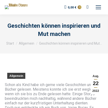
0,00
€
0
Geschichten können inspirieren und
Mut machen
Sie befinden sich hier:
Start
Allgemein
Geschichten können inspirieren und Mut…
Allgemein
Aug.
22
Schon als Kind habe ich gerne viele Geschichten und
Bücher gelesen. Meistens konnte ich sie erst weglegen,
2022
wenn ich sie bis zu Ende gelesen hatte. Einige Storys
beeindruckten mich nachhaltig, während andere Bücher
einfach nur der kurzfristigen Unterhaltung dienten.
Doch nun entdeckte ich ein Buch von Jorge Bucay. Es