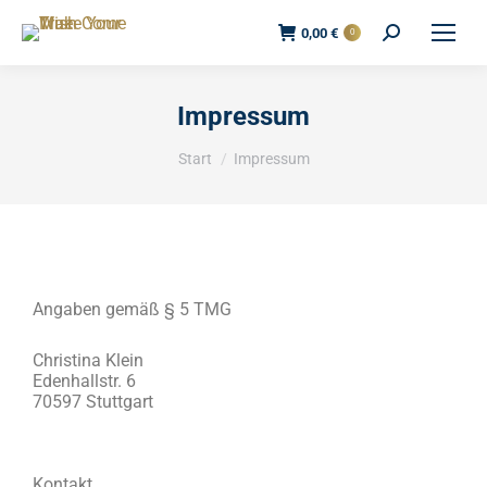
0,00
€
0
Impressum
Sie befinden sich hier:
Start
Impressum
Angaben gemäß § 5 TMG
Christina Klein
Edenhallstr. 6
70597 Stuttgart
Kontakt