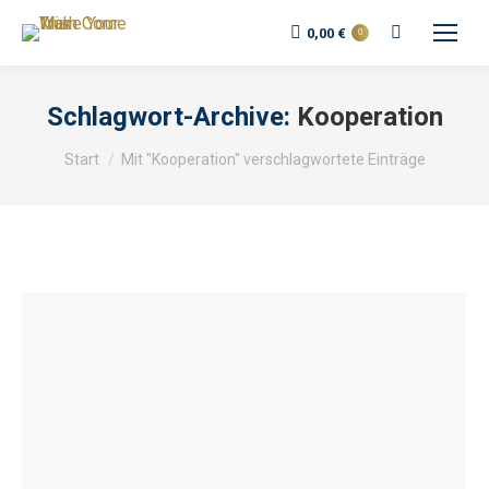
Search:
0,00
€
0
Schlagwort-Archive:
Kooperation
Sie befinden sich hier:
Start
Mit "Kooperation" verschlagwortete Einträge