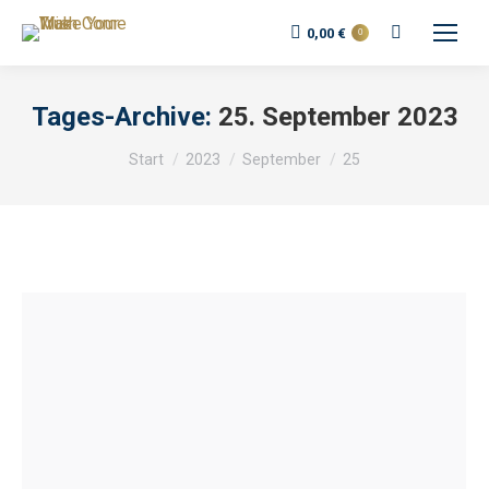
Search:
0,00
€
0
Tages-Archive:
25. September 2023
Sie befinden sich hier:
Start
2023
September
25