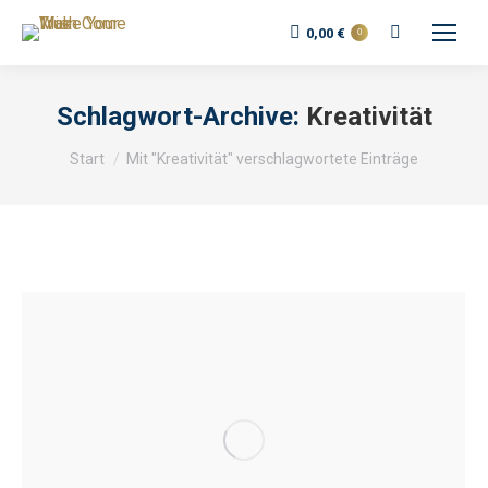
Search:
0,00
€
0
Schlagwort-Archive:
Kreativität
Sie befinden sich hier:
Start
Mit "Kreativität" verschlagwortete Einträge