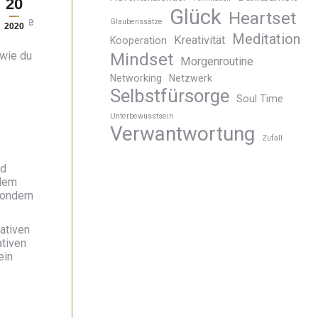
20
“ Mit
Glück
Heartset
 müsste
Glaubenssätze
2020
Meditation
Kreativität
Kooperation
 wie du
Mindset
Morgenroutine
Networking
Netzwerk
Selbstfürsorge
Soul Time
Unterbewusstsein
Verwantwortung
Zufall
nd
 dem
sondern
ativen
tiven
ein