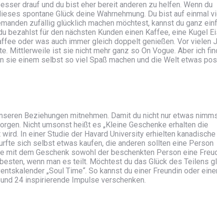
 besser drauf und du bist eher bereit anderen zu helfen. Wenn du
 dieses spontane Glück deine Wahrnehmung. Du bist auf einmal vi
jemanden zufällig glücklich machen möchtest, kannst du ganz ein
 du bezahlst für den nächsten Kunden einen Kaffee, eine Kugel Ei
affee oder was auch immer gleich doppelt genießen. Vor vielen 
te. Mittlerweile ist sie nicht mehr ganz so On Vogue. Aber ich fi
 sie einem selbst so viel Spaß machen und die Welt etwas posi
unseren Beziehungen mitnehmen. Damit du nicht nur etwas nimms
sorgen. Nicht umsonst heißt es „Kleine Geschenke erhalten die
 wird. In einer Studie der Havard University erhielten kanadische
urfte sich selbst etwas kaufen, die anderen sollten eine Person
sie mit dem Geschenk sowohl der beschenkten Person eine Freu
 besten, wenn man es teilt. Möchtest du das Glück des Teilens g
ntskalender „Soul Time“. So kannst du einer Freundin oder ein
nd 24 inspirierende Impulse verschenken.