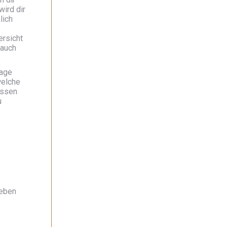
wird dir
lich
ersicht
 auch
rage
welche
ussen
u
Leben