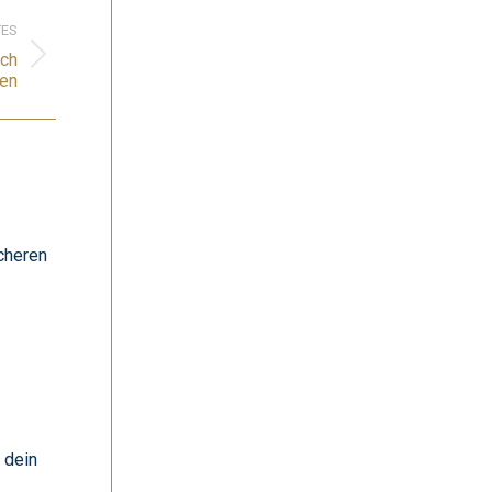
ES
ich
en
cheren
 dein