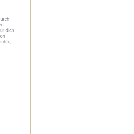
Durch
en
ür dich
ion
achte,