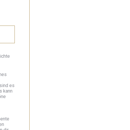
ichte
önes
sind es
Es kann
öne
mente
en
n dir