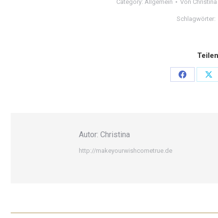
Category:
Allgemein
Von
Christina
Schlagwörter:
Teile
Share
Sh
on
on
Facebook
X
Autor:
Christina
http://makeyourwishcometrue.de