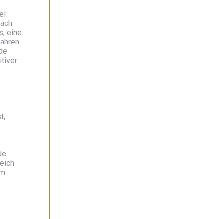
el
fach
s, eine
Jahren
nde
tiver
t,
de
leich
em