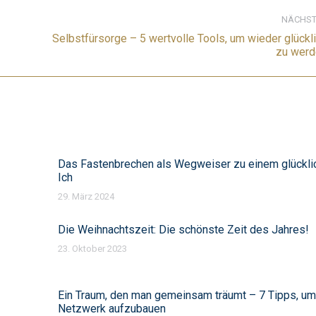
NÄCHST
Selbstfürsorge – 5 wertvolle Tools, um wieder glückl
Nächster
zu werd
Beitrag:
Das Fastenbrechen als Wegweiser zu einem glückli
Ich
29. März 2024
Die Weihnachtszeit: Die schönste Zeit des Jahres!
23. Oktober 2023
Ein Traum, den man gemeinsam träumt – 7 Tipps, um
Netzwerk aufzubauen