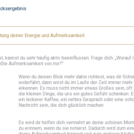
ücksergebnis
tung deiner Energie und Aufmerksamkeit
, kannst du sehr häufig aktiv beeinflussen. Frage dich: „Worauf r
ößte Aufmerksamkeit von mir?“
Wenn du deinen Blick mehr dahin richtest, was dir Sch
widerfährt, dann wirst du im Laufe der Zeit immer mehr
erkennen. Es muss nicht immer etwas Großes sein, oft 
die kleinen Dinge, die uns ein gutes Gefühl schenken. 
ein leckerer Kaffee, ein nettes Gespräch oder eine sch
Nachricht sein, die dich glücklich machen.
Es wird dir helfen dich vermehrt an deine schönen Mo
zu erinnern, wenn du sie notierst. Dadurch wird zum ein
deine Aufmerksamkeit trainiert und zum anderen bleibe