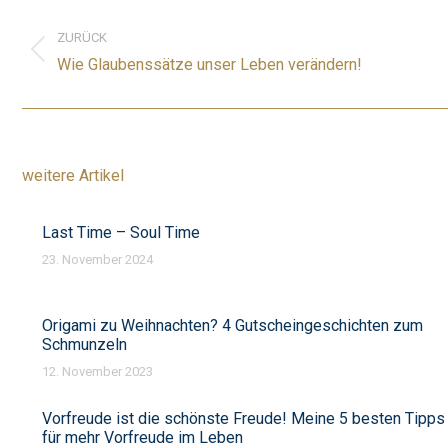
Kommentarnavigation
ZURÜCK
Vorheriger
Wie Glaubenssätze unser Leben verändern!
Beitrag:
weitere Artikel
Last Time – Soul Time
23. November 2024
Origami zu Weihnachten? 4 Gutscheingeschichten zum
Schmunzeln
12. November 2023
Vorfreude ist die schönste Freude! Meine 5 besten Tipps
für mehr Vorfreude im Leben