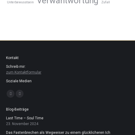
Verwantwortung
Unterbewusstsein
Zufall
Kontakt
Schreib mir:
zum Kontaktformular
Soziale Medien
Finden Sie uns auf:
Facebook
Instagram
page
page
opens
opens
in
in
Blog-Beiträge
new
new
window
window
Last Time – Soul Time
23. November 2024
Das Fastenbrechen als Wegweiser zu einem glücklicheren Ich