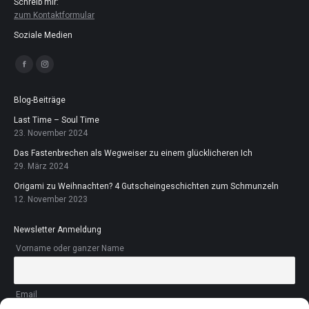
Schreib mir:
zum Kontaktformular
Soziale Medien
Finden Sie uns auf:
Facebook
Instagram
page
page
opens
opens
in
in
Blog-Beiträge
new
new
window
window
Last Time – Soul Time
23. November 2024
Das Fastenbrechen als Wegweiser zu einem glücklicheren Ich
29. März 2024
Origami zu Weihnachten? 4 Gutscheingeschichten zum Schmunzeln
12. November 2023
Newsletter Anmeldung
Vorname oder ganzer Name
Email