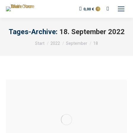
Search:
0,00
€
0
Tages-Archive:
18. September 2022
Sie befinden sich hier:
Start
2022
September
18